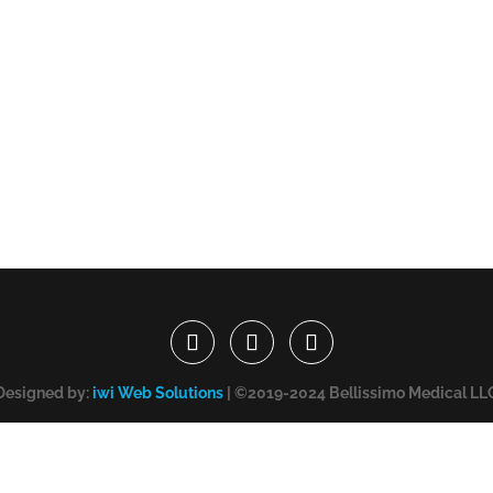
Designed by:
iwi Web Solutions
| ©2019-2024 Bellissimo Medical LL