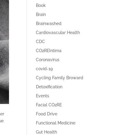
Book
Brain
Brainwashed
Cardiovascular Health
CDC
CO2REIntima
Coronavirus
covid-19
Cycling Family Broward
Detoxification
Events
Facial CO2RE
ner
Food Drive
ue
Functional Medicine
Gut Health